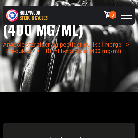
10 ML HETTEGLASS
0
(400 MG/ML)
Anabole steroider og peptider Butikk i Norge
>
Produkter
>
10 ml hetteglass (400 mg/ml)