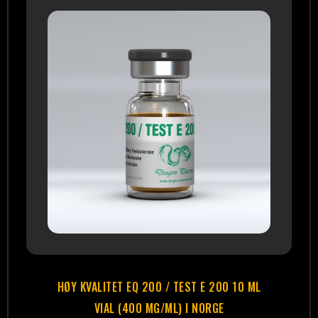
HØY KVALITET EQ 200 / TEST E 200 10 ML
VIAL (400 MG/ML) I NORGE