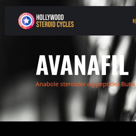
H
AVANAFIL
Anabole steroider og peptider Butik