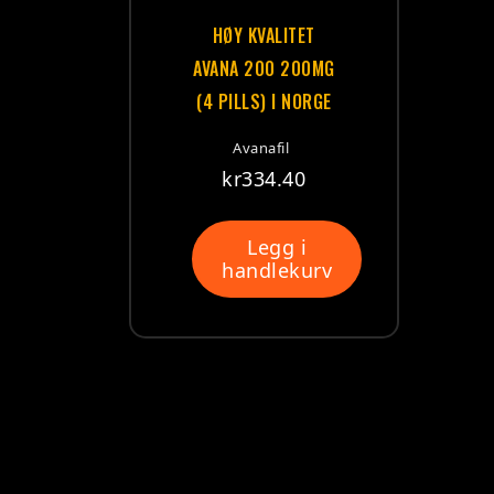
HØY KVALITET
AVANA 200 200MG
(4 PILLS) I NORGE
Avanafil
kr
334.40
Legg i
handlekurv