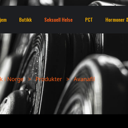
jem
Butikk
Seksuell Helse
PCT
Hormoner &
k i Norge
>
Produkter
>
Avanafil