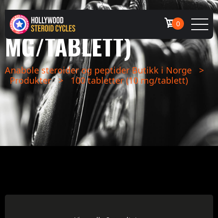
100 TABLETTER (10
0
MG/TABLETT)
Anabole steroider og peptider Butikk i Norge
>
Produkter
>
100 tabletter (10 mg/tablett)