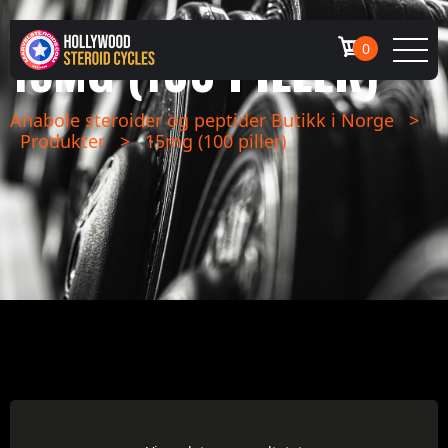
15MG (100 PILLER)
0
Anabole steroider og peptider Butikk i Norge
>
Produkter
>
15mg (100 piller)