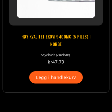
HØY KVALITET EKOVIR 400MG (5 PILLS) I
NORGE
Acyclovir (Zovirax)
kr
47.70
Legg i handlekurv