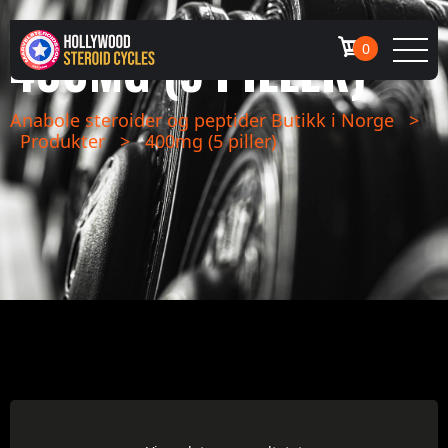
400MG (5 PILLER)
0
Anabole steroider og peptider Butikk i Norge
>
Produkter
>
400mg (5 piller)