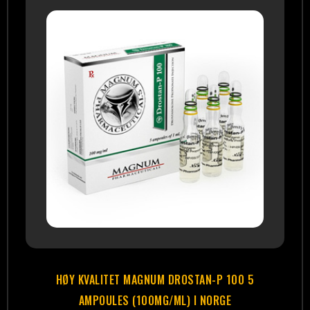
HØY KVALITET MAGNUM DROSTAN-P 100 5
AMPOULES (100MG/ML) I NORGE