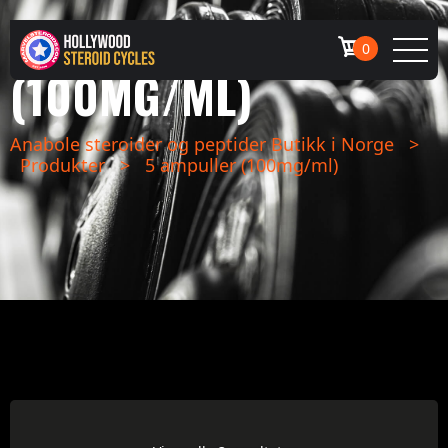
5 AMPULLER
0
(100MG/ML)
Anabole steroider og peptider Butikk i Norge
>
Produkter
>
5 ampuller (100mg/ml)