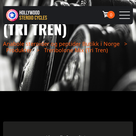
TRENBOLONE MIX
0
(TRI TREN)
Anabole steroider og peptider Butikk i Norge
>
Produkter
>
Trenbolone Mix (Tri Tren)