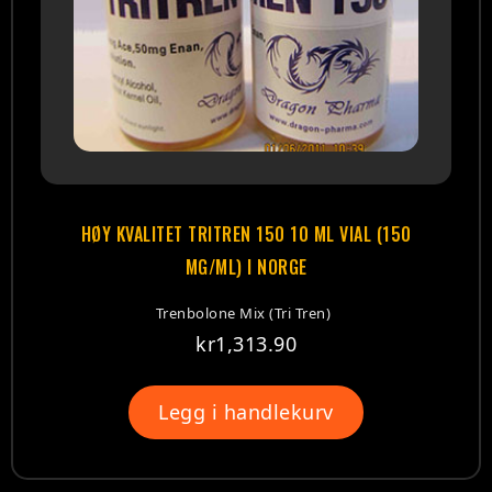
HØY KVALITET TRITREN 150 10 ML VIAL (150
MG/ML) I NORGE
Trenbolone Mix (Tri Tren)
kr
1,313.90
Legg i handlekurv