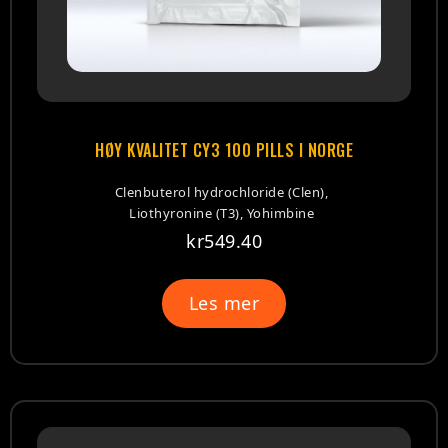
HØY KVALITET CY3 100 PILLS I NORGE
Clenbuterol hydrochloride (Clen),
Liothyronine (T3), Yohimbine
kr
549.40
Les mer