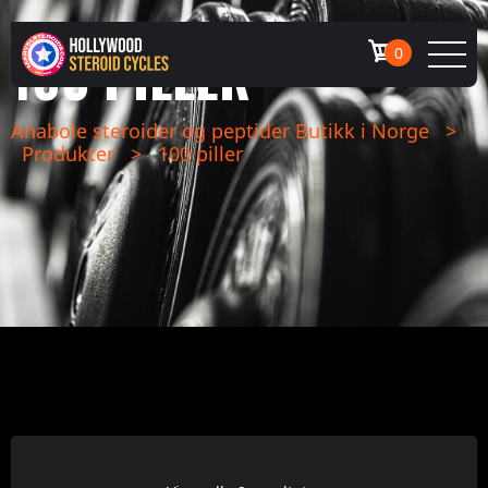
100 PILLER
0
Anabole steroider og peptider Butikk i Norge
>
Produkter
>
100 piller