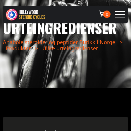
ULIKE
0
URTEINGREDIENSER
Anabole steroider og peptider Butikk i Norge
>
Produkter
>
Ulike urteingredienser