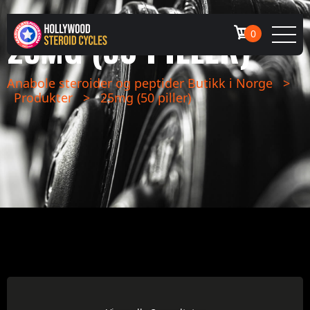
25MG (50 PILLER)
0
Anabole steroider og peptider Butikk i Norge
>
Produkter
>
25mg (50 piller)