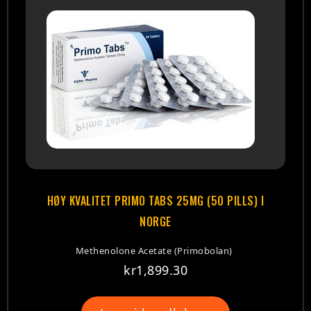
HØY KVALITET PRIMO TABS 25MG (50 PILLS) I
NORGE
Methenolone Acetate (Primobolan)
kr
1,899.30