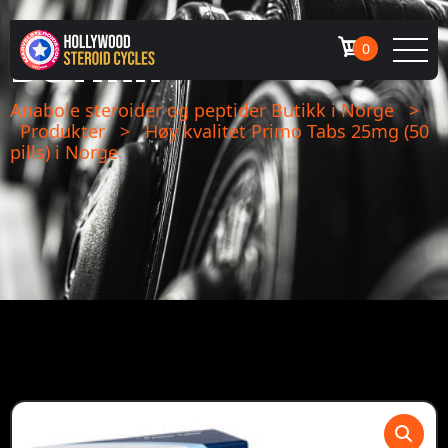
BUTIKK
0
Anabole steroider og peptider Butikk i Norge
>
Produkter
>
Høy kvalitet Primo Tabs 25mg (50
pills) i Norge