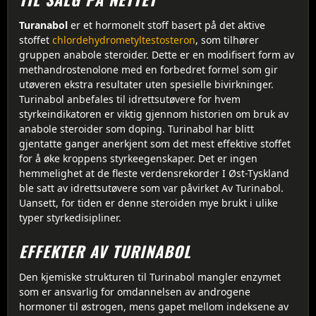
Turanabol
er et hormonelt stoff basert på det aktive
stoffet
chlordehydrometyltestosteron
, som tilhører
gruppen anabole steroider. Dette er en modifisert form av
methandrostenolone med en forbedret formel som gir
utøveren ekstra resultater uten spesielle bivirkninger.
Turinabol anbefales til idrettsutøvere for hvem
styrkeindikatoren er viktig gjennom historien om bruk av
anabole steroider som doping. Turinabol har blitt
gjentatte ganger anerkjent som det mest effektive stoffet
for å øke kroppens styrkeegenskaper. Det er ingen
hemmelighet at de fleste verdensrekorder I Øst-Tyskland
ble satt av idrettsutøvere som var påvirket Av Turinabol.
Uansett, for tiden er denne steroiden mye brukt i ulike
typer styrkedisipliner.
EFFEKTER AV TURINABOL
Den kjemiske strukturen til Turinabol mangler enzymet
som er ansvarlig for omdannelsen av androgene
hormoner til østrogen, mens gapet mellom indeksene av