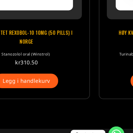
PILLS) I
HØY KVALITET MAGNUM TURNIBOL
(50 PILLS) I NORGE
Turinabol (4-klorodehydrometyltes
kr
525.50
Legg i handlekurv