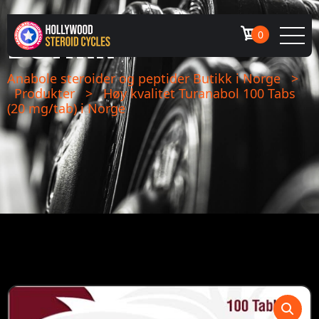
BUTIKK
0
Anabole steroider og peptider Butikk i Norge
>
Produkter
>
Høy kvalitet Turanabol 100 Tabs
(20 mg/tab) i Norge