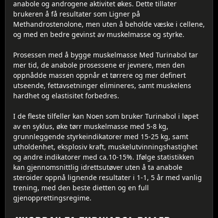
anabole og androgene aktivitet økes. Dette tillater
brukeren å få resultater som Ligner på
Methandrostenolone, men uten å beholde væske i cellene,
og med en bedre gevinst av muskelmasse og styrke.
Prosessen med å bygge muskelmasse Med Turinabol tar
mer tid, de anabole prosessene er jevnere, men den
oppnådde massen oppnår et tørrere og mer definert
utseende, fettavsetninger elimineres, samt muskelens
hardhet og elastisitet forbedres.
I de fleste tilfeller kan Noen som bruker Turinabol i løpet
av en syklus, øke tørr muskelmasse med 5-8 kg,
grunnleggende styrkeindikatorer med 15-25 kg, samt
utholdenhet, eksplosiv kraft, muskelutvinningshastighet
og andre indikatorer med ca.10-15%. Ifølge statistikken
kan gjennomsnittlig idrettsutøver uten å ta anabole
steroider oppnå lignende resultater i 1-1, 5 år med vanlig
trening, med den beste dietten og en full
gjenopprettingsregime.