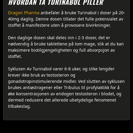
HVORDAN TA TURINABOL PILLER
Dragon Pharma
anbefaler å bruke Turinabol i doser på 20-
40mg daglig. Denne dosen tillater det fulle potensialet av
stoffet å manifestere uten å provosere bivirkninger.
Den daglige dosen skal deles inn i 2-3 doser, det er
nødvendig å bruke tablettene på tom mage, slik at du kan
maksimere biotilgjengeligheten og full absorpsjon av
stoffet.
Syklusen Av Turinabol varer 6-8 uker, og slike lengder
krever ikke bruk av testosteron og
gonadotropinstimulerende midler. Ved slutten av syklusen
brukes antiøstrogener eller Tribulus til profylaktikk for å
øke konsentrasjonen av endogen testosteron i blodet, og
dermed redusere det allerede ubetydelige fenomenet
tilbakeslag.