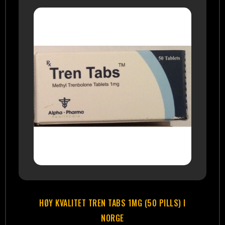
HØY KVALITET TREN TABS 1MG (50 PILLS) I
NORGE