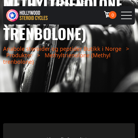
METHYLTRIENOLONE
(METHYL
0
TRENBOLONE)
Anabole steroider og peptider Butikk i Norge
>
Produkter
>
Methyltrienolone (Methyl
trenbolone)