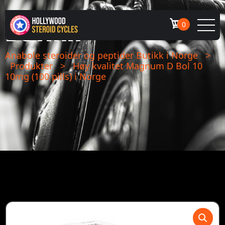
BUTIKK
0
Anabole steroider og peptider Butikk i Norge
>
Produkter
>
Høy kvalitet Magnum D Bol 10
10mg (100 pills) i Norge