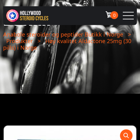
BUTIKK
0
Anabole steroider og peptider Butikk i Norge
>
Produkter
>
Høy kvalitet Aldactone 25mg (30
pills) i Norge