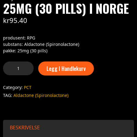
25MG (30 PILLS) I NORGE
kr
95.40
produsent: RPG
substans: Aldactone (Spironolactone)
pakke: 25mg (30 pills)
Legg I Handlekurv
Category:
PCT
TAG:
Aldactone (Spironolactone)
BESKRIVELSE