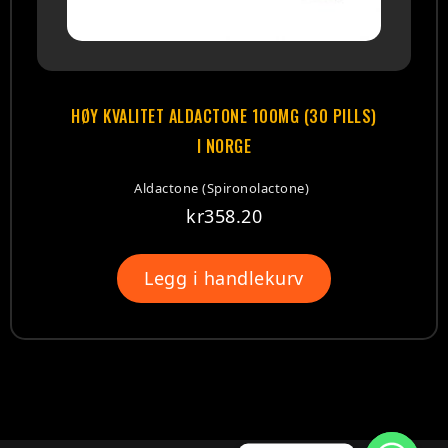
HØY KVALITET ALDACTONE 100MG (30 PILLS)
I NORGE
Aldactone (Spironolactone)
kr
358.20
Legg i handlekurv