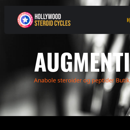
H
AUGMENT
Anabole steroider og peptider Butik