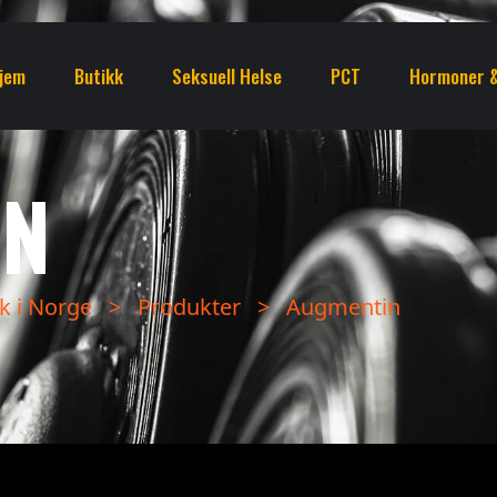
jem
Butikk
Seksuell Helse
PCT
Hormoner &
IN
k i Norge
>
Produkter
>
Augmentin