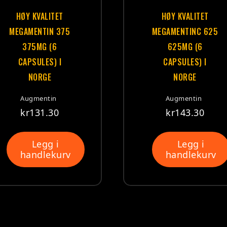
HØY KVALITET
HØY KVALITET
MEGAMENTIN 375
MEGAMENTINC 625
375MG (6
625MG (6
CAPSULES) I
CAPSULES) I
NORGE
NORGE
Augmentin
Augmentin
kr
131.30
kr
143.30
Legg i
Legg i
handlekurv
handlekurv