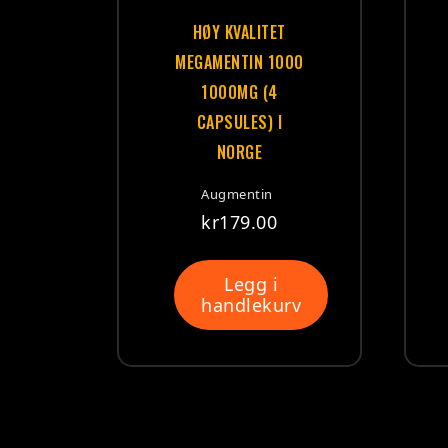
HØY KVALITET
MEGAMENTIN 1000
1000MG (4
CAPSULES) I
NORGE
Augmentin
kr
179.00
Legg i
handlekurv