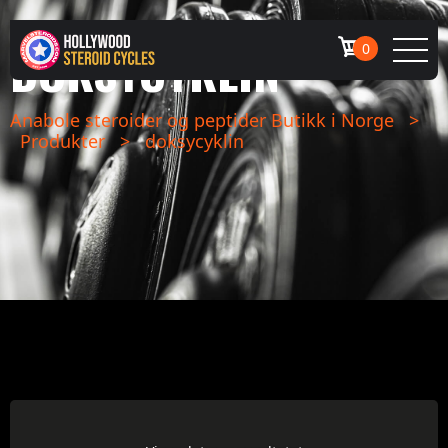
DOKSYCYKLIN
0
Anabole steroider og peptider Butikk i Norge
>
Produkter
>
doksycyklin