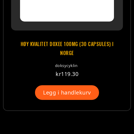
HØY KVALITET DOXEE 100MG (30 CAPSULES) I
NORGE
doksycyklin
kr
119.30
Legg i handlekurv