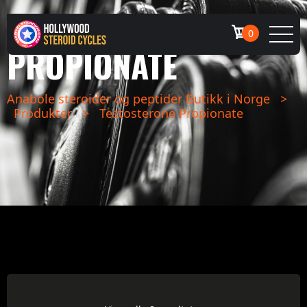
TESTOSTERONE
0
PROPIONATE
Anabole steroider og peptider Butikk i Norge
>
Produkter
>
Testosterone Propionate