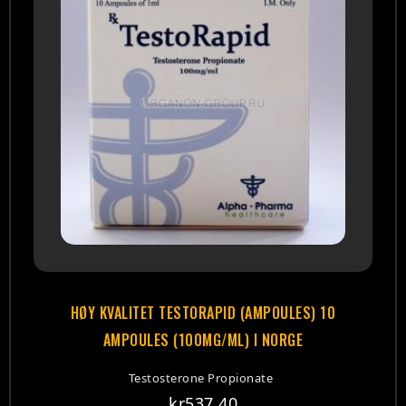
HØY KVALITET TESTORAPID (AMPOULES) 10
AMPOULES (100MG/ML) I NORGE
Testosterone Propionate
kr
537.40