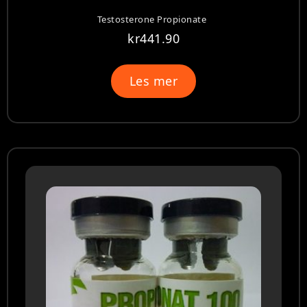
Testosterone Propionate
kr
441.90
Les mer