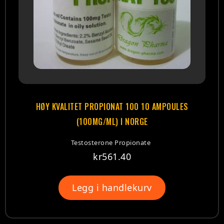
HØY KVALITET PROPIONAT 100 10 AMPOULES
(100MG/ML) I NORGE
Testosterone Propionate
kr
561.40
Legg i handlekurv