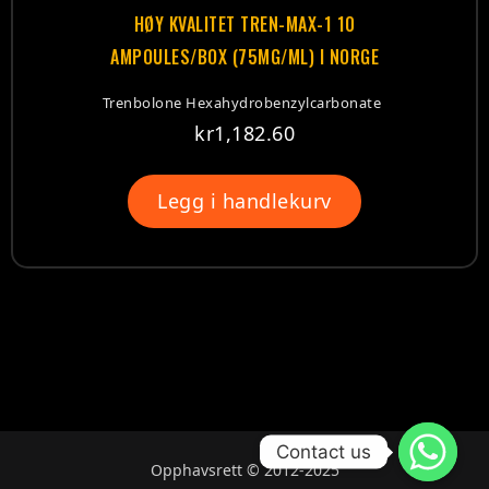
HØY KVALITET TREN-MAX-1 10
AMPOULES/BOX (75MG/ML) I NORGE
Trenbolone Hexahydrobenzylcarbonate
kr
1,182.60
Legg i handlekurv
Contact us
Opphavsrett © 2012-2025