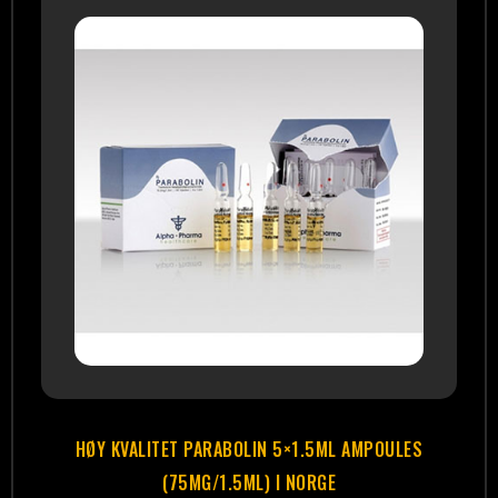
HØY KVALITET PARABOLIN 5×1.5ML AMPOULES
(75MG/1.5ML) I NORGE