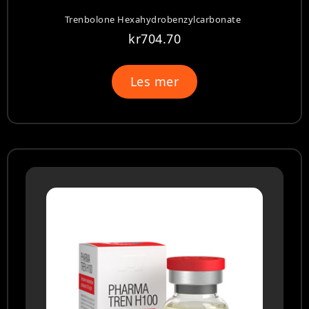
Trenbolone Hexahydrobenzylcarbonate
kr
704.70
Les mer