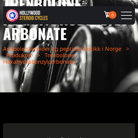
TRENBOLONE
HEXAHYDROBENZYLC
0
ARBONATE
Anabole steroider og peptider Butikk i Norge
>
Produkter
>
Trenbolone
Hexahydrobenzylcarbonate