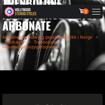
TRENBOLONE
HEXAHYDROBENZYLC
0
ARBONATE
Anabole steroider og peptider Butikk i Norge
>
Produkter
>
Trenbolone
Hexahydrobenzylcarbonate