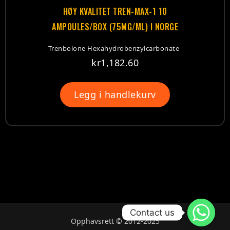
HØY KVALITET TREN-MAX-1 10
AMPOULES/BOX (75MG/ML) I NORGE
Trenbolone Hexahydrobenzylcarbonate
kr
1,182.60
Legg i handlekurv
Contact us
Opphavsrett © 2012-2025