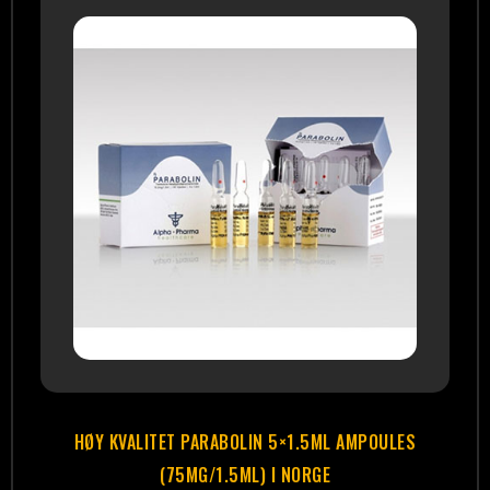
HØY KVALITET PARABOLIN 5×1.5ML AMPOULES
(75MG/1.5ML) I NORGE