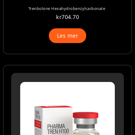
Trenbolone Hexahydrobenzylcarbonate
kr
704.70
Les mer