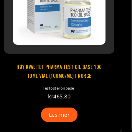
PHARMA TEST OIL BASE 100
HØY KVALITE
L (100MG/ML) I NORGE
(2
estosteronbase
Tes
kr
465.80
Les mer
Le