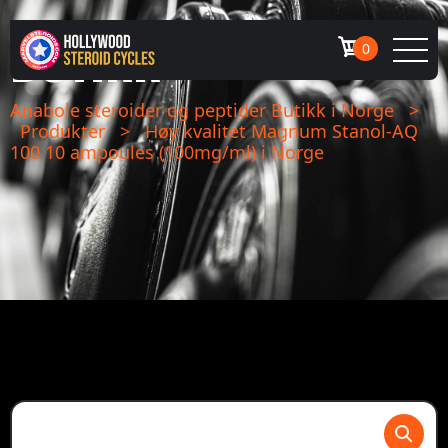
BUTIKK
0
Anabole steroider og peptider Butikk i Norge
>
Produkter
>
Høy kvalitet Magnum Stanol-AQ
100 10 ampoules (100mg/ml) i Norge