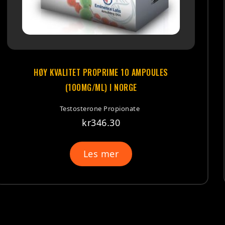
PROPRIME 10 AMPOULES
HØY KVALITET T
/ML) I NORGE
(250M
rone Propionate
Testos
r
346.30
es mer
Legg 