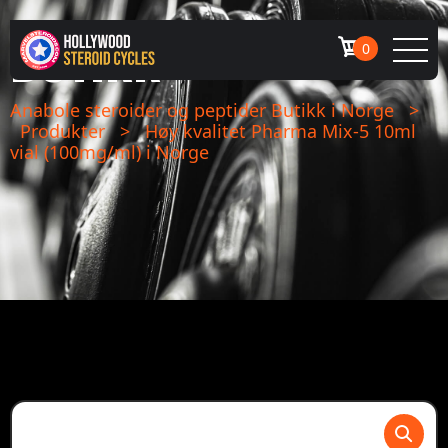
BUTIKK
0
Anabole steroider og peptider Butikk i Norge
>
Produkter
>
Høy kvalitet Pharma Mix-5 10ml
vial (100mg/ml) i Norge