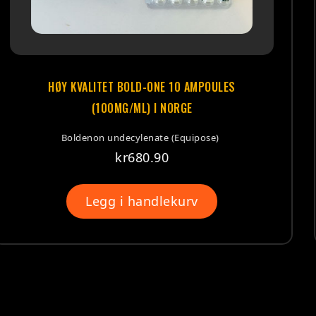
 BOLD-ONE 10 AMPOULES
HØY KVALITET
G/ML) I NORGE
(15
decylenate (Equipose)
Sustanon 25
kr
680.90
i handlekurv
Legg