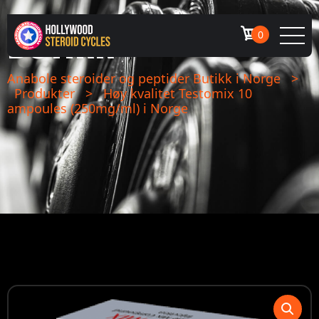
BUTIKK
0
Anabole steroider og peptider Butikk i Norge
>
Produkter
>
Høy kvalitet Testomix 10
ampoules (250mg/ml) i Norge