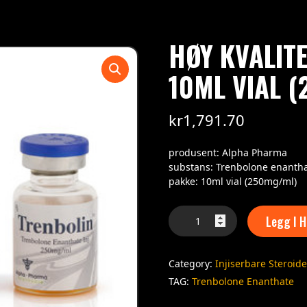
HØY KVALITE
10ML VIAL 
kr
1,791.70
produsent: Alpha Pharma
substans: Trenbolone enanth
pakke: 10ml vial (250mg/ml)
Legg I 
Category:
Injiserbare Steroide
TAG:
Trenbolone Enanthate