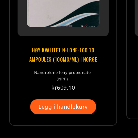
 10
HØY KVALITET PHARMA TEST C250
ORGE
10ML VIAL (250MG/ML) I NORGE
te
Testosteron cypionate
kr
621.10
Les mer