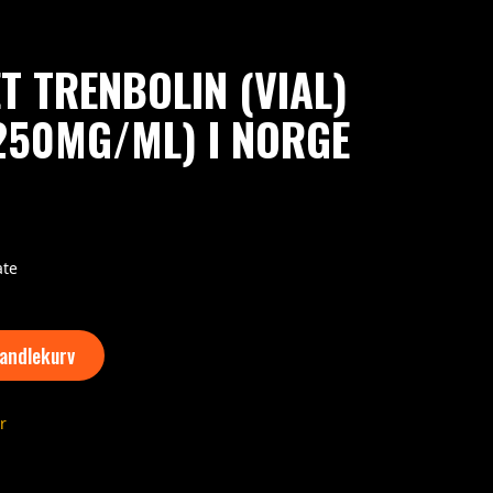
T TRENBOLIN (VIAL)
(250MG/ML) I NORGE
ate
Handlekurv
r