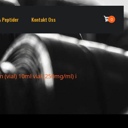
 Peptider
Kontakt Oss
0
n (vial) 10ml vial (250mg/ml) i