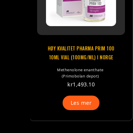
ARMA PRIM 100
HØY KVALITET N-LONE-100
G/ML) I NORGE
AMPOULES (100MG/ML) I N
enanthate
Nandrolone fenylpropiona
 depot)
(NPP)
3.10
kr
609.10
mer
Legg i handlekurv