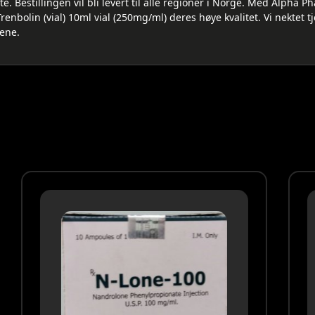
te. Bestillingen vil bli levert til alle regioner i Norge. Med Alph
renbolin (vial) 10ml vial (250mg/ml) deres høye kvalitet. Vi nektet tj
sene.