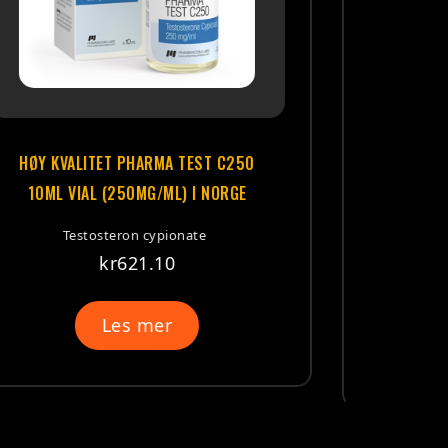
HØY KVALITET ALPHABOLIN 5
AMPOULES (100MG/ML) I NORGE
Methenolone enanthate
(Primobolan depot)
kr
740.60
Les mer