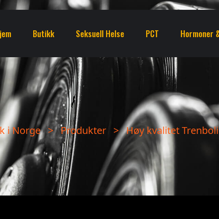
jem
Butikk
Seksuell Helse
PCT
Hormoner &
k i Norge
>
Produkter
>
Høy kvalitet Trenboli