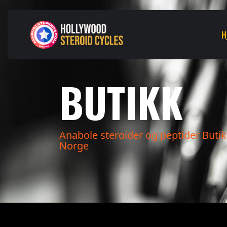
H
BUTIKK
Anabole steroider og peptider Butik
Norge