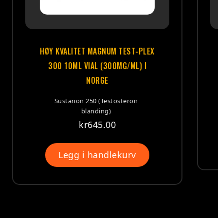
ST-PLEX
HØY KVALITET SUSTANON 350 10
ML) I
ML VIAL (350 MG/ML) I NORGE
Sustanon 250 (Testosteron
blanding)
ron
kr
854.00
Legg i handlekurv
rv