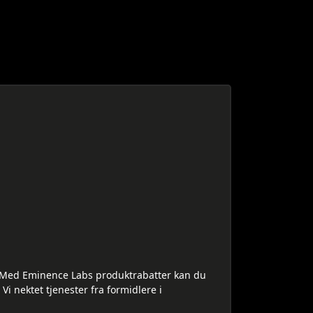
orge. Med Eminence Labs produktrabatter kan du
i nektet tjenester fra formidlere i