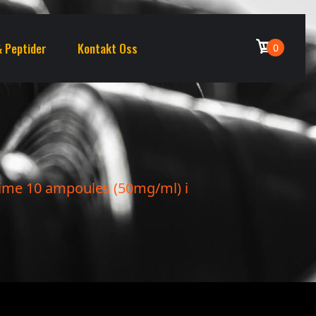
 Peptider
Kontakt Oss
0
rime 10 ampoules (50mg/ml) i