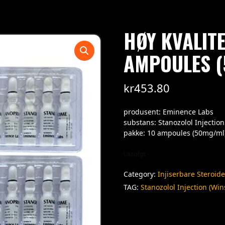
HØY KVALIT
AMPOULES (
kr
453.80
produsent: Eminence Labs
substans: Stanozolol Injection
pakke: 10 ampoules (50mg/ml
Utsolgt
Category:
Injiserbare Steroide
TAG:
Stanozolol Injection (Win