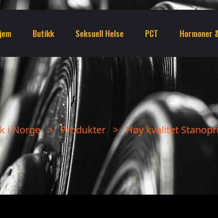
jem
Butikk
Seksuell Helse
PCT
Hormoner &
k i Norge
>
Produkter
>
Høy kvalitet Stanop