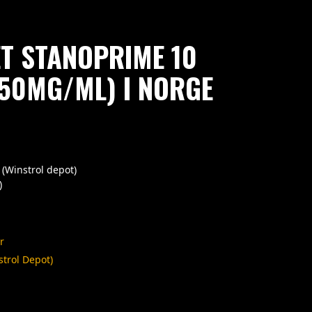
ET STANOPRIME 10
50MG/ML) I NORGE
 (Winstrol depot)
)
r
strol Depot)