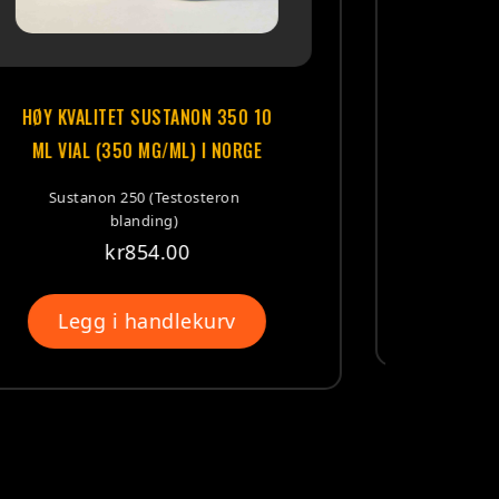
HØY KVALITET TRENBOLONE-75 10
AMPOULES (75MG /ML) I NORGE
Trenbolone Acetate
kr
585.30
Legg i handlekurv