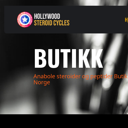
H
BUTIKK
Anabole steroider og peptider Butik
Norge